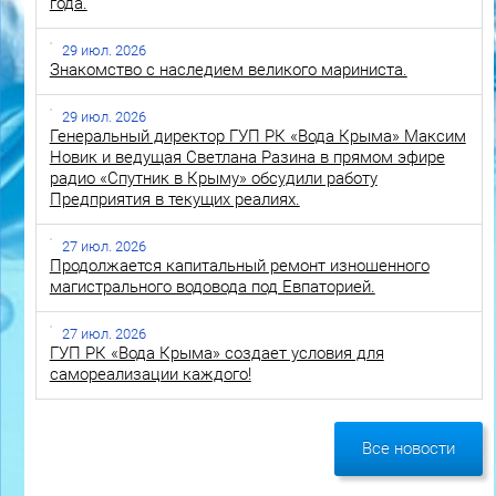
года.
29 июл. 2026
Знакомство с наследием великого мариниста.
29 июл. 2026
Генеральный директор ГУП РК «Вода Крыма» Максим
Новик и ведущая Светлана Разина в прямом эфире
радио «Спутник в Крыму» обсудили работу
Предприятия в текущих реалиях.
27 июл. 2026
Продолжается капитальный ремонт изношенного
магистрального водовода под Евпаторией.
27 июл. 2026
ГУП РК «Вода Крыма» создает условия для
самореализации каждого!
Все новости