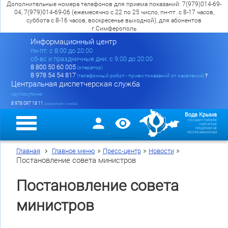
Дополнительные номера телефонов для приема показаний: 7(979)014-69-
04, 7(979)014-69-06 (ежемесячно с 22 по 25 число, пн-пт. с 8-17 часов,
суббота с 8-16 часов, воскресенье выходной), для абонентов
г.Симферополь
Информационный центр
пн-пт: c 8:00 до 20:00
сб-вс и праздничные дни: с 9:00 до 20:00
8 800 50 60 005
(оператор)
8 978 54 54 817
(телефонный робот - прием показаний от населения)
?
Центральная диспетчерская служба
круглосуточно
8 978 097 18 11
(аварийная служба)
Вода Крыма
ГОСУДАРСТВЕННОЕ
УНИТАРНОЕ
ПРЕДПРИЯТИЕ
РЕСПУБЛИКИ КРЫМ
»
»
»
Главная
Главное меню
Пресс-центр
Новости
Постановление совета министров
Постановление совета
министров