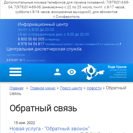
Дополнительные номера телефонов для приема показаний: 7(979)014-69-
04, 7(979)014-69-06 (ежемесячно с 22 по 25 число, пн-пт. с 8-17 часов,
суббота с 8-16 часов, воскресенье выходной), для абонентов
г.Симферополь
Информационный центр
пн-пт: c 8:00 до 20:00
сб-вс и праздничные дни: с 9:00 до 20:00
8 800 50 60 005
(оператор)
8 978 54 54 817
(телефонный робот - прием показаний от населения)
?
Центральная диспетчерская служба
круглосуточно
8 978 097 18 11
(аварийная служба)
Вода Крыма
ГОСУДАРСТВЕННОЕ
УНИТАРНОЕ
ПРЕДПРИЯТИЕ
РЕСПУБЛИКИ КРЫМ
»
»
»
Обратный
Главная
Главное меню
Пресс-центр
Новости
связь
Обратный связь
15 ноя. 2022
Новая услуга - "Обратный звонок"