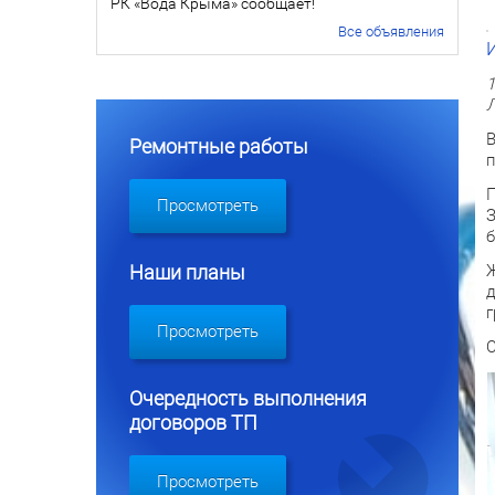
РК «Вода Крыма» сообщает!
Все объявления
1
Л
В
Ремонтные работы
п
П
Просмотреть
З
б
Ж
Наши планы
д
г
Просмотреть
С
Очередность выполнения
договоров ТП
Просмотреть