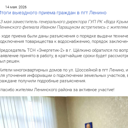
14 мая. 2026
Итоги выездного приема граждан в пгт Ленино
3 мая заместитель генерального директора ГУП РК «Вода Кры
енинского филиала Иваном Паращуком встретились с жителями
 ходе приема были даны разъяснения о порядке выдачи техниче
одключения товарищества к водоснабжению, порядок заключени
редседатель ТСН «Энергетик-2» в г. Щёлкино обратился по воп
аявление принято в работу, в кратчайшие сроки будет рассмотр
ыл решен.
ители многоквартирных домов по ул. Шоссейной в пгт Ленино,
ля уточнения информации о подключении земельных участков, 
раждане получили подробные разъяснения.
пасибо жителям Ленинского района за активное участие!