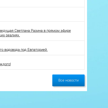
ведущая Светлана Разина в прямом эфире
щих реалиях.
о водовода под Евпаторией.
ждого!
Все новости