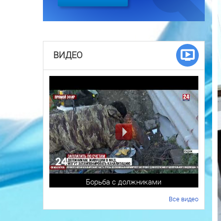
ВИДЕО
Борьба с должниками
Все видео