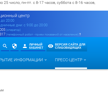
5 число, пн-пт. с 8-17 часов, суббота с 8-16 часов,
ионный центр
0 до 20:00
здничные дни: с 9:00 до 20:00
 005
(оператор)
 817
(телефонный робот - прием показаний от населения)
?
ЛИЧНЫЙ
ВЕРСИЯ САЙТА ДЛЯ
КАБИНЕТ
СЛАБОВИДЯЩИХ
РЫТИЕ ИНФОРМАЦИИ
ПРЕСС-ЦЕНТР
ми