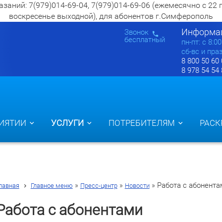
ий: 7(979)014-69-04, 7(979)014-69-06 (ежемесячно с 22 по 2
воскресенье выходной), для абонентов г.Симферополь
Информац
Звонок
бесплатный
пн-пт: c 8:0
сб-вс и пра
8 800 50 60
8 978 54 54
ИЯТИИ
УСЛУГИ
ПОТРЕБИТЕЛЯМ
РАСК
»
»
»
Работа с абонента
лавная
Главное меню
Пресс-центр
Новости
Работа с абонентами