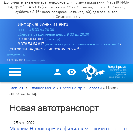
Дополнительные номера телефонов для приема показаний: 7(979)014-69-
04, 7(979)014-69-06 (ежемесячно с 22 по 25 число, пн-пт. с 8-17 часов,
суббота с 8-16 часов, воскресенье выходной), для абонентов
г.Симферополь
Информационный центр
пн-пт: c 8:00 до 20:00
сб-вс и праздничные дни: с 9:00 до 20:00
8 800 50 60 005
(оператор)
8 978 54 54 817
(телефонный робот - прием показаний от населения)
?
Центральная диспетчерская служба
круглосуточно
8 978 097 18 11
(аварийная служба)
Вода Крыма
ГОСУДАРСТВЕННОЕ
УНИТАРНОЕ
ПРЕДПРИЯТИЕ
РЕСПУБЛИКИ КРЫМ
»
»
»
Новая
Главная
Главное меню
Пресс-центр
Новости
автотранспорт
Новая автотранспорт
25 окт. 2022
Максим Новик вручил филиалам ключи от новых