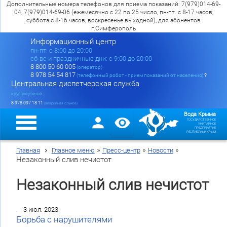
Дополнительные номера телефонов для приема показаний: 7(979)014-69-
04, 7(979)014-69-06 (ежемесячно с 22 по 25 число, пн-пт. с 8-17 часов,
суббота с 8-16 часов, воскресенье выходной), для абонентов
г.Симферополь
Информационный центр
пн-пт: c 8:00 до 20:00
сб-вс и праздничные дни: с 9:00 до 20:00
8 800 50 60 005
(оператор)
8 978 54 54 817
(телефонный робот - прием показаний от населения)
?
Центральная диспетчерская служба
круглосуточно
8 978 097 18 11
(аварийная служба)
Вода Крыма
ГОСУДАРСТВЕННОЕ
УНИТАРНОЕ
ПРЕДПРИЯТИЕ
РЕСПУБЛИКИ КРЫМ
»
»
»
Главная
Главное меню
Пресс-центр
Новости
Незаконный слив нечистот
Незаконный слив нечистот
3 июл. 2023
Борьба с нарушителями