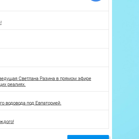
!
ведущая Светлана Разина в прямом эфире
щих реалиях.
о водовода под Евпаторией.
ждого!