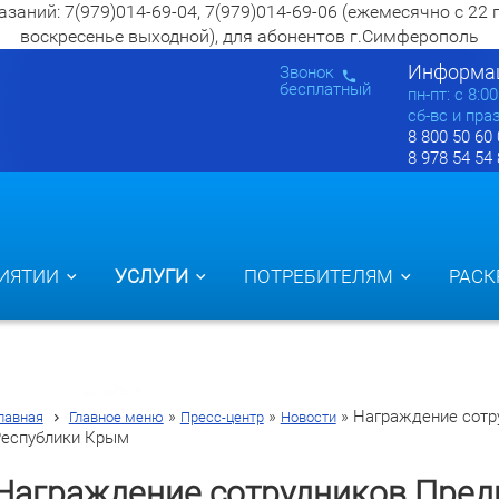
ий: 7(979)014-69-04, 7(979)014-69-06 (ежемесячно с 22 по 2
воскресенье выходной), для абонентов г.Симферополь
Информац
Звонок
бесплатный
пн-пт: c 8:0
сб-вс и пра
8 800 50 60
8 978 54 54
ИЯТИИ
УСЛУГИ
ПОТРЕБИТЕЛЯМ
РАСК
»
»
»
Награждение сотр
лавная
Главное меню
Пресс-центр
Новости
еспублики Крым
Награждение сотрудников Пред