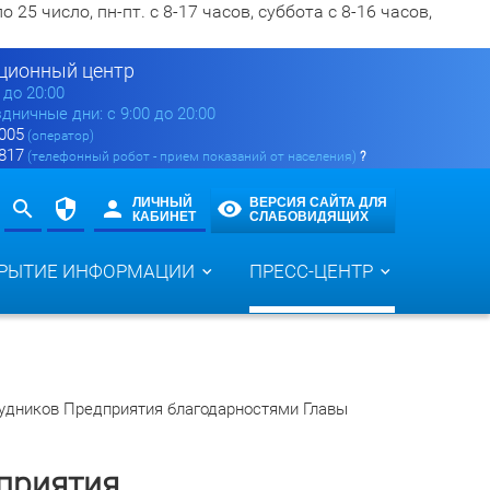
5 число, пн-пт. с 8-17 часов, суббота с 8-16 часов,
ионный центр
0 до 20:00
здничные дни: с 9:00 до 20:00
 005
(оператор)
 817
(телефонный робот - прием показаний от населения)
?
ЛИЧНЫЙ
ВЕРСИЯ САЙТА ДЛЯ
КАБИНЕТ
СЛАБОВИДЯЩИХ
РЫТИЕ ИНФОРМАЦИИ
ПРЕСС-ЦЕНТР
удников Предприятия благодарностями Главы
приятия