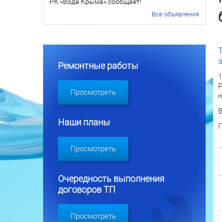
РК «Вода Крыма» сообщает!
Все объявления
Ремонтные работы
1
Р
Просмотреть
н
В
Наши планы
П
Просмотреть
Очередность выполнения
договоров ТП
Просмотреть