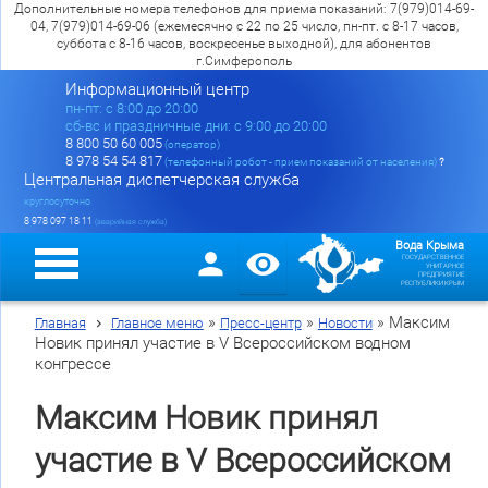
Дополнительные номера телефонов для приема показаний: 7(979)014-69-
04, 7(979)014-69-06 (ежемесячно с 22 по 25 число, пн-пт. с 8-17 часов,
суббота с 8-16 часов, воскресенье выходной), для абонентов
г.Симферополь
Информационный центр
пн-пт: c 8:00 до 20:00
сб-вс и праздничные дни: с 9:00 до 20:00
8 800 50 60 005
(оператор)
8 978 54 54 817
(телефонный робот - прием показаний от населения)
?
Центральная диспетчерская служба
круглосуточно
8 978 097 18 11
(аварийная служба)
Вода Крыма
ГОСУДАРСТВЕННОЕ
УНИТАРНОЕ
ПРЕДПРИЯТИЕ
РЕСПУБЛИКИ КРЫМ
»
»
»
Максим
Главная
Главное меню
Пресс-центр
Новости
Новик принял участие в V Всероссийском водном
конгрессе
Максим Новик принял
участие в V Всероссийском