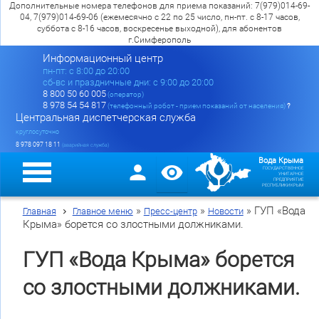
Дополнительные номера телефонов для приема показаний: 7(979)014-69-
04, 7(979)014-69-06 (ежемесячно с 22 по 25 число, пн-пт. с 8-17 часов,
суббота с 8-16 часов, воскресенье выходной), для абонентов
г.Симферополь
Информационный центр
пн-пт: c 8:00 до 20:00
сб-вс и праздничные дни: с 9:00 до 20:00
8 800 50 60 005
(оператор)
8 978 54 54 817
(телефонный робот - прием показаний от населения)
?
Центральная диспетчерская служба
круглосуточно
8 978 097 18 11
(аварийная служба)
Вода Крыма
ГОСУДАРСТВЕННОЕ
УНИТАРНОЕ
ПРЕДПРИЯТИЕ
РЕСПУБЛИКИ КРЫМ
»
»
»
ГУП «Вода
Главная
Главное меню
Пресс-центр
Новости
Крыма» борется со злостными должниками.
ГУП «Вода Крыма» борется
со злостными должниками.