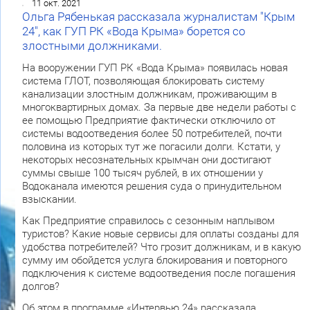
11 окт. 2021
Ольга Рябенькая рассказала журналистам "Крым
24", как ГУП РК «Вода Крыма» борется со
злостными должниками.
На вооружении ГУП РК «Вода Крыма» появилась новая
система ГЛОТ, позволяющая блокировать систему
канализации злостным должникам, проживающим в
многоквартирных домах. За первые две недели работы с
ее помощью Предприятие фактически отключило от
системы водоотведения более 50 потребителей, почти
половина из которых тут же погасили долги. Кстати, у
некоторых несознательных крымчан они достигают
суммы свыше 100 тысяч рублей, в их отношении у
Водоканала имеются решения суда о принудительном
взыскании.
Как Предприятие справилось с сезонным наплывом
туристов? Какие новые сервисы для оплаты созданы для
удобства потребителей? Что грозит должникам, и в какую
сумму им обойдется услуга блокирования и повторного
подключения к системе водоотведения после погашения
долгов?
Об этом в программе «Интервью 24» рассказала