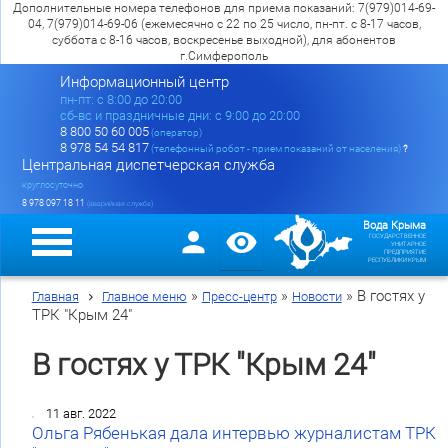
Дополнительные номера телефонов для приема показаний: 7(979)014-69-
04, 7(979)014-69-06 (ежемесячно с 22 по 25 число, пн-пт. с 8-17 часов,
суббота с 8-16 часов, воскресенье выходной), для абонентов
г.Симферополь
Информационный центр
пн-пт: c 8:00 до 20:00
сб-вс и праздничные дни: с 9:00 до 20:00
8 800 50 60 005
(оператор)
8 978 54 54 817
(телефонный робот - прием показаний от населения)
?
Центральная диспетчерская служба
круглосуточно
8 978 097 18 11
(аварийная служба)
Вода Крыма
ГОСУДАРСТВЕННОЕ
УНИТАРНОЕ
ПРЕДПРИЯТИЕ
РЕСПУБЛИКИ КРЫМ
»
»
»
В гостях у
Главная
Главное меню
Пресс-центр
Новости
ТРК "Крым 24"
В гостях у ТРК "Крым 24"
11 авг. 2022
Ольга Рябенькая дала интервью журналистам ТРК