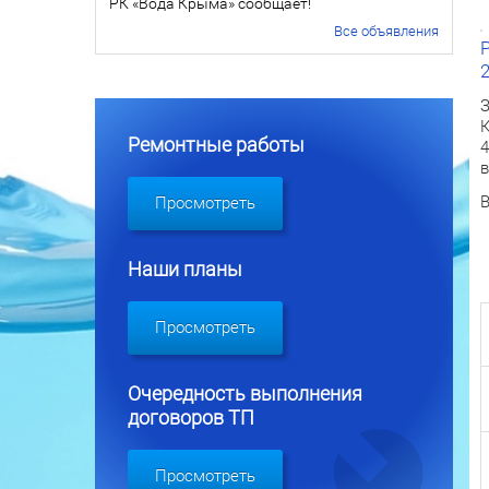
РК «Вода Крыма» сообщает!
Все объявления
2
З
К
Ремонтные работы
4
в
В
Просмотреть
Наши планы
Просмотреть
Очередность выполнения
договоров ТП
Просмотреть