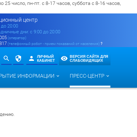
5 число, пн-пт. с 8-17 часов, суббота с 8-16 часов,
ионный центр
0 до 20:00
здничные дни: с 9:00 до 20:00
 005
(оператор)
 817
(телефонный робот - прием показаний от населения)
?
ЛИЧНЫЙ
ВЕРСИЯ САЙТА ДЛЯ
КАБИНЕТ
СЛАБОВИДЯЩИХ
РЫТИЕ ИНФОРМАЦИИ
ПРЕСС-ЦЕНТР
дению.