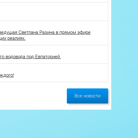
ведущая Светлана Разина в прямом эфире
щих реалиях.
о водовода под Евпаторией.
ждого!
Все новости