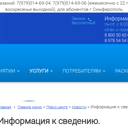
ий: 7(979)014-69-04, 7(979)014-69-06 (ежемесячно с 22 по 2
воскресенье выходной), для абонентов г.Симферополь
Информац
Звонок
бесплатный
пн-пт: c 8:0
сб-вс и пра
8 800 50 60
8 978 54 54
ИЯТИИ
УСЛУГИ
ПОТРЕБИТЕЛЯМ
РАСК
»
»
»
Информация к све
лавная
Главное меню
Пресс-центр
Новости
Информация к сведению.