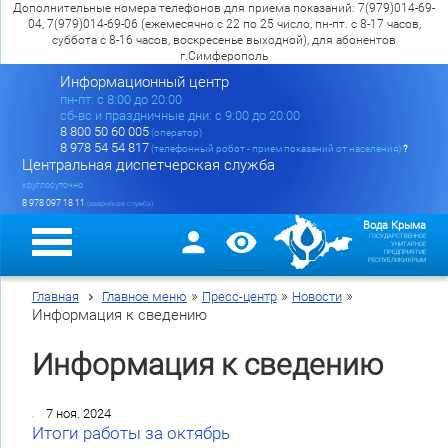
Дополнительные номера телефонов для приема показаний: 7(979)014-69-
04, 7(979)014-69-06 (ежемесячно с 22 по 25 число, пн-пт. с 8-17 часов,
суббота с 8-16 часов, воскресенье выходной), для абонентов
г.Симферополь
Информационный центр
пн-пт: c 8:00 до 20:00
сб-вс и праздничные дни: с 9:00 до 20:00
8 800 50 60 005
(оператор)
8 978 54 54 817
(телефонный робот - прием показаний от населения)
?
Центральная диспетчерская служба
круглосуточно
8 978 097 18 11
(аварийная служба)
Вода Крыма
ГОСУДАРСТВЕННОЕ
УНИТАРНОЕ
ПРЕДПРИЯТИЕ
РЕСПУБЛИКИ КРЫМ
»
»
»
Главная
Главное меню
Пресс-центр
Новости
Информация к сведению
Информация к сведению
7 ноя. 2024
Итоги работы за октябрь