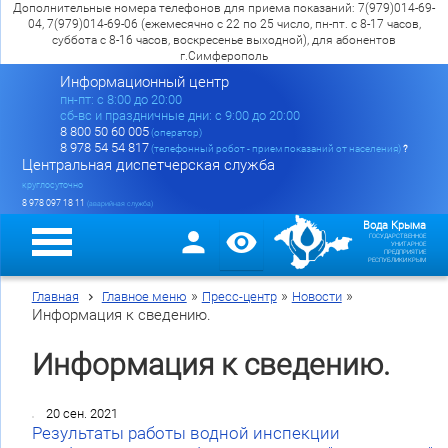
Дополнительные номера телефонов для приема показаний: 7(979)014-69-
04, 7(979)014-69-06 (ежемесячно с 22 по 25 число, пн-пт. с 8-17 часов,
суббота с 8-16 часов, воскресенье выходной), для абонентов
г.Симферополь
Информационный центр
пн-пт: c 8:00 до 20:00
сб-вс и праздничные дни: с 9:00 до 20:00
8 800 50 60 005
(оператор)
8 978 54 54 817
(телефонный робот - прием показаний от населения)
?
Центральная диспетчерская служба
круглосуточно
8 978 097 18 11
(аварийная служба)
Вода Крыма
ГОСУДАРСТВЕННОЕ
УНИТАРНОЕ
ПРЕДПРИЯТИЕ
РЕСПУБЛИКИ КРЫМ
»
»
»
Главная
Главное меню
Пресс-центр
Новости
Информация к сведению.
Информация к сведению.
20 сен. 2021
Результаты работы водной инспекции