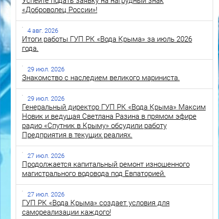
Успейте подать заявку на нагрудный знак
«Доброволец России»!
4 авг. 2026
Итоги работы ГУП РК «Вода Крыма» за июль 2026
года.
29 июл. 2026
Знакомство с наследием великого мариниста.
29 июл. 2026
Генеральный директор ГУП РК «Вода Крыма» Максим
Новик и ведущая Светлана Разина в прямом эфире
радио «Спутник в Крыму» обсудили работу
Предприятия в текущих реалиях.
27 июл. 2026
Продолжается капитальный ремонт изношенного
магистрального водовода под Евпаторией.
27 июл. 2026
ГУП РК «Вода Крыма» создает условия для
самореализации каждого!