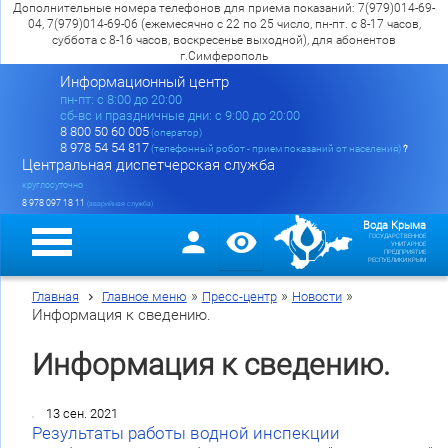
Дополнительные номера телефонов для приема показаний: 7(979)014-69-
04, 7(979)014-69-06 (ежемесячно с 22 по 25 число, пн-пт. с 8-17 часов,
суббота с 8-16 часов, воскресенье выходной), для абонентов
г.Симферополь
Информационный центр
пн-пт: c 8:00 до 20:00
сб-вс и праздничные дни: с 9:00 до 20:00
8 800 50 60 005
(оператор)
8 978 54 54 817
(телефонный робот - прием показаний от населения)
?
Центральная диспетчерская служба
круглосуточно
8 978 097 18 11
(аварийная служба)
Вода Крыма
ГОСУДАРСТВЕННОЕ
УНИТАРНОЕ
ПРЕДПРИЯТИЕ
РЕСПУБЛИКИ КРЫМ
»
»
»
Главная
Главное меню
Пресс-центр
Новости
Информация к сведению.
Информация к сведению.
13 сен. 2021
Результаты работы водной инспекции