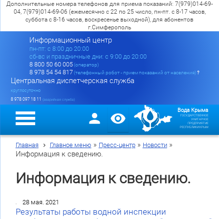
Дополнительные номера телефонов для приема показаний: 7(979)014-69-
04, 7(979)014-69-06 (ежемесячно с 22 по 25 число, пн-пт. с 8-17 часов,
суббота с 8-16 часов, воскресенье выходной), для абонентов
г.Симферополь
Информационный центр
пн-пт: c 8:00 до 20:00
сб-вс и праздничные дни: с 9:00 до 20:00
8 800 50 60 005
(оператор)
8 978 54 54 817
(телефонный робот - прием показаний от населения)
?
Центральная диспетчерская служба
круглосуточно
8 978 097 18 11
(аварийная служба)
Вода Крыма
ГОСУДАРСТВЕННОЕ
УНИТАРНОЕ
ПРЕДПРИЯТИЕ
РЕСПУБЛИКИ КРЫМ
»
»
»
Главная
Главное меню
Пресс-центр
Новости
Информация к сведению.
Информация к сведению.
28 мая. 2021
Результаты работы водной инспекции