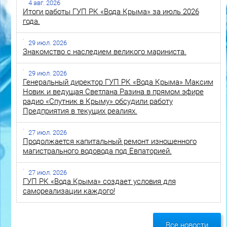
4 авг. 2026
Итоги работы ГУП РК «Вода Крыма» за июль 2026
года.
29 июл. 2026
Знакомство с наследием великого мариниста.
29 июл. 2026
Генеральный директор ГУП РК «Вода Крыма» Максим
Новик и ведущая Светлана Разина в прямом эфире
радио «Спутник в Крыму» обсудили работу
Предприятия в текущих реалиях.
27 июл. 2026
Продолжается капитальный ремонт изношенного
магистрального водовода под Евпаторией.
27 июл. 2026
ГУП РК «Вода Крыма» создает условия для
самореализации каждого!
Все новости