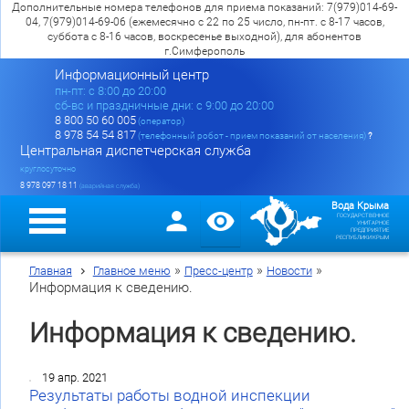
Дополнительные номера телефонов для приема показаний: 7(979)014-69-
04, 7(979)014-69-06 (ежемесячно с 22 по 25 число, пн-пт. с 8-17 часов,
суббота с 8-16 часов, воскресенье выходной), для абонентов
г.Симферополь
Информационный центр
пн-пт: c 8:00 до 20:00
сб-вс и праздничные дни: с 9:00 до 20:00
8 800 50 60 005
(оператор)
8 978 54 54 817
(телефонный робот - прием показаний от населения)
?
Центральная диспетчерская служба
круглосуточно
8 978 097 18 11
(аварийная служба)
Вода Крыма
ГОСУДАРСТВЕННОЕ
УНИТАРНОЕ
ПРЕДПРИЯТИЕ
РЕСПУБЛИКИ КРЫМ
»
»
»
Главная
Главное меню
Пресс-центр
Новости
Информация к сведению.
Информация к сведению.
19 апр. 2021
Результаты работы водной инспекции