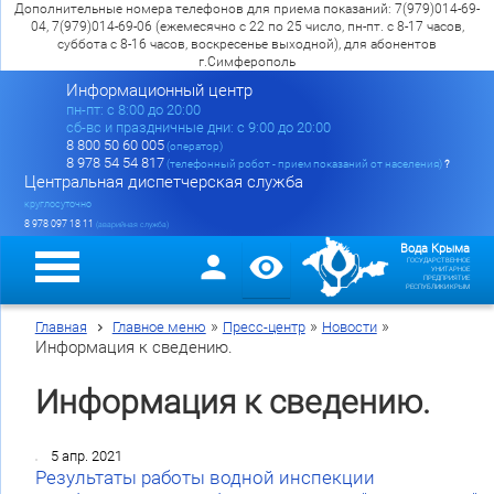
Дополнительные номера телефонов для приема показаний: 7(979)014-69-
04, 7(979)014-69-06 (ежемесячно с 22 по 25 число, пн-пт. с 8-17 часов,
суббота с 8-16 часов, воскресенье выходной), для абонентов
г.Симферополь
Информационный центр
пн-пт: c 8:00 до 20:00
сб-вс и праздничные дни: с 9:00 до 20:00
8 800 50 60 005
(оператор)
8 978 54 54 817
(телефонный робот - прием показаний от населения)
?
Центральная диспетчерская служба
круглосуточно
8 978 097 18 11
(аварийная служба)
Вода Крыма
ГОСУДАРСТВЕННОЕ
УНИТАРНОЕ
ПРЕДПРИЯТИЕ
РЕСПУБЛИКИ КРЫМ
»
»
»
Главная
Главное меню
Пресс-центр
Новости
Информация к сведению.
Информация к сведению.
5 апр. 2021
Результаты работы водной инспекции