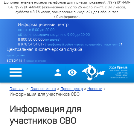
Дополнительные номера телефонов для приема показаний: 7(979)014-69-
04, 7(979)014-69-06 (ежемесячно с 22 по 25 число, пн-пт. с 8-17 часов,
суббота с 8-16 часов, воскресенье выходной), для абонентов
г.Симферополь
Информационный центр
пн-пт: c 8:00 до 20:00
сб-вс и праздничные дни: с 9:00 до 20:00
8 800 50 60 005
(оператор)
8 978 54 54 817
(телефонный робот - прием показаний от населения)
?
Центральная диспетчерская служба
круглосуточно
8 978 097 18 11
(аварийная служба)
Вода Крыма
ГОСУДАРСТВЕННОЕ
УНИТАРНОЕ
ПРЕДПРИЯТИЕ
РЕСПУБЛИКИ КРЫМ
»
»
»
Главная
Главное меню
Пресс-центр
Новости
Информация для участников СВО
Информация для
участников СВО