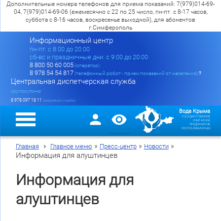
Дополнительные номера телефонов для приема показаний: 7(979)014-69-
04, 7(979)014-69-06 (ежемесячно с 22 по 25 число, пн-пт. с 8-17 часов,
суббота с 8-16 часов, воскресенье выходной), для абонентов
г.Симферополь
Информационный центр
пн-пт: c 8:00 до 20:00
сб-вс и праздничные дни: с 9:00 до 20:00
8 800 50 60 005
(оператор)
8 978 54 54 817
(телефонный робот - прием показаний от населения)
?
Центральная диспетчерская служба
круглосуточно
8 978 097 18 11
(аварийная служба)
Вода Крыма
ГОСУДАРСТВЕННОЕ
УНИТАРНОЕ
ПРЕДПРИЯТИЕ
РЕСПУБЛИКИ КРЫМ
»
»
»
Главная
Главное меню
Пресс-центр
Новости
Информация для алуштинцев
Информация для
алуштинцев