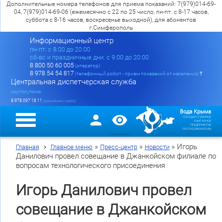
Дополнительные номера телефонов для приема показаний: 7(979)014-69-
04, 7(979)014-69-06 (ежемесячно с 22 по 25 число, пн-пт. с 8-17 часов,
суббота с 8-16 часов, воскресенье выходной), для абонентов
г.Симферополь
Информационный центр
пн-пт: c 8:00 до 20:00
сб-вс и праздничные дни: с 9:00 до 20:00
8 800 50 60 005
(оператор)
8 978 54 54 817
(телефонный робот - прием показаний от населения)
?
Центральная диспетчерская служба
круглосуточно
8 978 097 18 11
(аварийная служба)
Вода Крыма
ГОСУДАРСТВЕННОЕ
УНИТАРНОЕ
ПРЕДПРИЯТИЕ
РЕСПУБЛИКИ КРЫМ
»
»
»
Игорь
Главная
Главное меню
Пресс-центр
Новости
Данилович провел совещание в Джанкойском филиале по
вопросам технологического присоединения
Игорь Данилович провел
совещание в Джанкойском