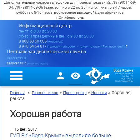
Дополнительные номера телефонов для приема показаний: 7(979)014-69-
04, 7(979)014-69-06 (ежемесячно с 22 по 25 число, пн-пт. с 8-17 часов,
суббота с 8-16 часов, воскресенье выходной), для абонентов
г.Симферополь
Информационный центр
пн-пт: c 8:00 до 20:00
сб-вс и праздничные дни: с 9:00 до 20:00
8 800 50 60 005
(оператор)
8 978 54 54 817
(телефонный робот - прием показаний от населения)
?
Центральная диспетчерская служба
круглосуточно
8 978 097 18 11
(аварийная служба)
Вода Крыма
ГОСУДАРСТВЕННОЕ
УНИТАРНОЕ
ПРЕДПРИЯТИЕ
РЕСПУБЛИКИ КРЫМ
»
»
»
Хорошая
Главная
Главное меню
Пресс-центр
Новости
работа
Хорошая работа
15 дек. 2017
ГУП РК «Вода Крыма» выделило больше