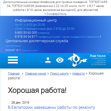
Дополнительные номера телефонов для приема показаний: 7(979)014-69-
04, 7(979)014-69-06 (ежемесячно с 22 по 25 число, пн-пт. с 8-17 часов,
суббота с 8-16 часов, воскресенье выходной), для абонентов
г.Симферополь
Информационный центр
пн-пт: c 8:00 до 20:00
сб-вс и праздничные дни: с 9:00 до 20:00
8 800 50 60 005
(оператор)
8 978 54 54 817
(телефонный робот - прием показаний от населения)
?
Центральная диспетчерская служба
круглосуточно
8 978 097 18 11
(аварийная служба)
Вода Крыма
ГОСУДАРСТВЕННОЕ
УНИТАРНОЕ
ПРЕДПРИЯТИЕ
РЕСПУБЛИКИ КРЫМ
»
»
»
Хорошая
Главная
Главное меню
Пресс-центр
Новости
работа!
Хорошая работа!
28 дек. 2016
В Евпатории завершены работы по ремонту