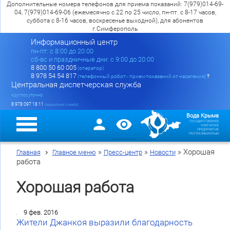
Дополнительные номера телефонов для приема показаний: 7(979)014-69-
04, 7(979)014-69-06 (ежемесячно с 22 по 25 число, пн-пт. с 8-17 часов,
суббота с 8-16 часов, воскресенье выходной), для абонентов
г.Симферополь
Информационный центр
пн-пт: c 8:00 до 20:00
сб-вс и праздничные дни: с 9:00 до 20:00
8 800 50 60 005
(оператор)
8 978 54 54 817
(телефонный робот - прием показаний от населения)
?
Центральная диспетчерская служба
круглосуточно
8 978 097 18 11
(аварийная служба)
Вода Крыма
ГОСУДАРСТВЕННОЕ
УНИТАРНОЕ
ПРЕДПРИЯТИЕ
РЕСПУБЛИКИ КРЫМ
»
»
»
Хорошая
Главная
Главное меню
Пресс-центр
Новости
работа
Хорошая работа
9 фев. 2016
Жители Джанкоя выразили благодарность