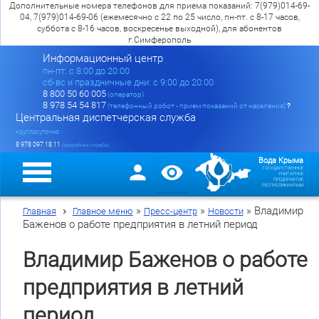
Дополнительные номера телефонов для приема показаний: 7(979)014-69-
04, 7(979)014-69-06 (ежемесячно с 22 по 25 число, пн-пт. с 8-17 часов,
суббота с 8-16 часов, воскресенье выходной), для абонентов
г.Симферополь
Информационный центр
пн-пт: c 8:00 до 20:00
сб-вс и праздничные дни: с 9:00 до 20:00
8 800 50 60 005
(оператор)
8 978 54 54 817
(телефонный робот - прием показаний от населения)
?
Центральная диспетчерская служба
круглосуточно
8 978 097 18 11
(аварийная служба)
Вода Крыма
ГОСУДАРСТВЕННОЕ
УНИТАРНОЕ
ПРЕДПРИЯТИЕ
РЕСПУБЛИКИ КРЫМ
»
»
»
Владимир
Главная
Главное меню
Пресс-центр
Новости
Баженов о работе предприятия в летний период
Владимир Баженов о работе
предприятия в летний
период