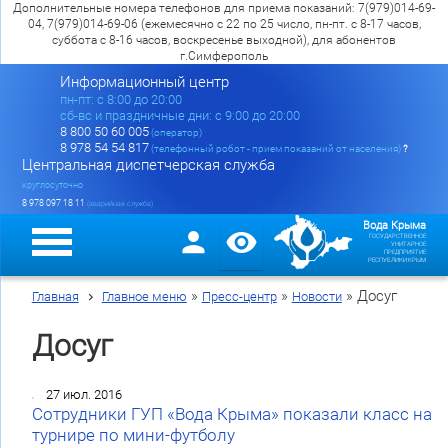
Дополнительные номера телефонов для приема показаний: 7(979)014-69-
04, 7(979)014-69-06 (ежемесячно с 22 по 25 число, пн-пт. с 8-17 часов,
суббота с 8-16 часов, воскресенье выходной), для абонентов
г.Симферополь
Информационный центр
пн-пт: c 8:00 до 20:00
сб-вс и праздничные дни: с 9:00 до 20:00
8 800 50 60 005
(оператор)
8 978 54 54 817
(телефонный робот - прием показаний от населения)
?
Центральная диспетчерская служба
круглосуточно
8 978 097 18 11
(аварийная служба)
Вода Крыма
ГОСУДАРСТВЕННОЕ
УНИТАРНОЕ
ПРЕДПРИЯТИЕ
РЕСПУБЛИКИ КРЫМ
»
»
»
Досуг
Главная
Главное меню
Пресс-центр
Новости
Досуг
27 июл. 2016
Сотрудники ГУП «Вода Крыма» показали класс на
турнире по мини-футболу