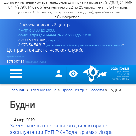
Дополнительные номера телефонов для приема показаний: 7(979)014-69-
04, 7(979)014-69-06 (ежемесячно с 22 по 25 число, пн-пт. с 8-17 часов,
суббота с 8-16 часов, воскресенье выходной), для абонентов
г.Симферополь
Информационный центр
пн-пт: c 8:00 до 20:00
сб-вс и праздничные дни: с 9:00 до 20:00
8 800 50 60 005
(оператор)
8 978 54 54 817
(телефонный робот - прием показаний от населения)
?
Центральная диспетчерская служба
круглосуточно
8 978 097 18 11
(аварийная служба)
Вода Крыма
ГОСУДАРСТВЕННОЕ
УНИТАРНОЕ
ПРЕДПРИЯТИЕ
РЕСПУБЛИКИ КРЫМ
»
»
»
Будни
Главная
Главное меню
Пресс-центр
Новости
Будни
4 мар. 2019
Заместитель генерального директора по
эксплуатации ГУП РК «Вода Крыма» Игорь