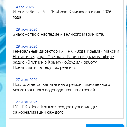
4 авг. 2026
Итоги работы ГУП РК «Вода Крыма» за июль 2026
года.
29 июл. 2026
Знакомство с наследием великого мариниста.
29 июл. 2026
Генеральный директор ГУП РК «Вода Крыма» Максим
Новик и ведущая Светлана Разина в прямом эфире
радио «Спутник в Крыму» обсудили работу
Предприятия в текущих реалиях.
27 июл. 2026
Продолжается капитальный ремонт изношенного
магистрального водовода под Евпаторией.
27 июл. 2026
ГУП РК «Вода Крыма» создает условия для
самореализации каждого!