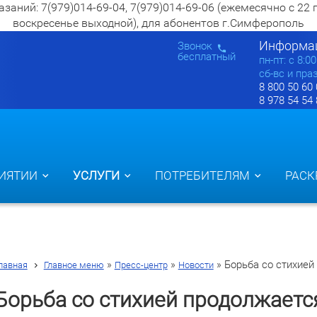
ий: 7(979)014-69-04, 7(979)014-69-06 (ежемесячно с 22 по 2
воскресенье выходной), для абонентов г.Симферополь
Информац
Звонок
бесплатный
пн-пт: c 8:0
сб-вс и пра
8 800 50 60
8 978 54 54
ИЯТИИ
УСЛУГИ
ПОТРЕБИТЕЛЯМ
РАСК
»
»
»
Борьба со стихией
лавная
Главное меню
Пресс-центр
Новости
Борьба со стихией продолжаетс