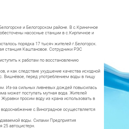
елогорске и Белогорском районе. В с.Криничное
обесточены насосные станции в с.Кирпичное и
сталось порядка 17 тысяч жителей г.Белогорск.
ая станция Каштановое. Сотрудники РЭС
риступить к работам по восстановлению
в, и как следствие ухудшение качества исходной
 с. Вишнёвое, перед употреблением воды в пищу
ым. Из-за сильных ливневых дождей повысилась
ома может поступать мутная вода. Жителей
. Журавки просим воду из крана использовать в
му водоснабжение с.Виноградное осуществляется
одаваемой воды. Силами Предприятия
я 25 автоцистерн.