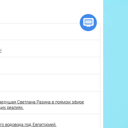
!
ведущая Светлана Разина в прямом эфире
щих реалиях.
о водовода под Евпаторией.