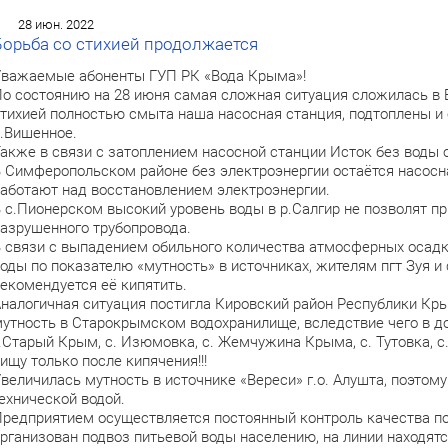
28 июн. 2022
Борьба со стихией продолжается
важаемые абоненты ГУП РК «Вода Крыма»!
о состоянию на 28 июня самая сложная ситуация сложилась в Б
тихией полностью смыта наша насосная станция, подтоплены и 
.Вишенное.
акже в связи с затоплением насосной станции Исток без воды о
 Симферопольском районе без электроэнергии остаётся насосн
аботают над восстановлением электроэнергии.
 с.Пионерском высокий уровень воды в р.Салгир не позволят п
азрушенного трубопровода.
 связи с выпадением обильного количества атмосферных осадко
оды по показателю «мутность» в источниках, жителям пгт Зуя и
екомендуется её кипятить.
налогичная ситуация постигла Кировский район Республики Кр
утность в Старокрымском водохранилище, вследствие чего в д
.Старый Крым, с. Изюмовка, с. Жемчужина Крыма, с. Тутовка, с
ищу только после кипячения!!!
величилась мутность в источнике «Вереси» г.о. Алушта, поэто
ехнической водой.
редприятием осуществляется постоянный контроль качества п
рганизован подвоз питьевой воды населению, на линии находятс