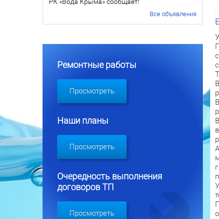
РК «Вода Крыма» сообщает!
Все объявления
У
П
с
Ремонтные работы
с
Т
В
Просмотреть
р
В
р
Наши планы
В
в
р
Просмотреть
А
м
г
Очередность выполнения
п
У
договоров ТП
т
П
Просмотреть
о