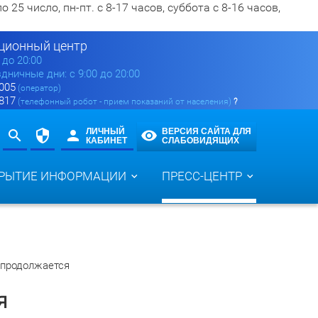
5 число, пн-пт. с 8-17 часов, суббота с 8-16 часов,
ионный центр
0 до 20:00
здничные дни: с 9:00 до 20:00
 005
(оператор)
 817
(телефонный робот - прием показаний от населения)
?
ЛИЧНЫЙ
ВЕРСИЯ САЙТА ДЛЯ
КАБИНЕТ
СЛАБОВИДЯЩИХ
РЫТИЕ ИНФОРМАЦИИ
ПРЕСС-ЦЕНТР
 продолжается
я