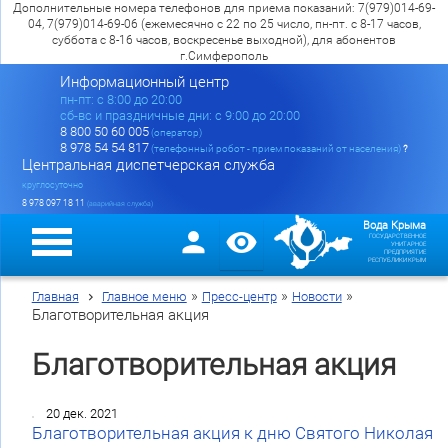
Дополнительные номера телефонов для приема показаний: 7(979)014-69-
04, 7(979)014-69-06 (ежемесячно с 22 по 25 число, пн-пт. с 8-17 часов,
суббота с 8-16 часов, воскресенье выходной), для абонентов
г.Симферополь
Информационный центр
пн-пт: c 8:00 до 20:00
сб-вс и праздничные дни: с 9:00 до 20:00
8 800 50 60 005
(оператор)
8 978 54 54 817
(телефонный робот - прием показаний от населения)
?
Центральная диспетчерская служба
круглосуточно
8 978 097 18 11
(аварийная служба)
Вода Крыма
ГОСУДАРСТВЕННОЕ
УНИТАРНОЕ
ПРЕДПРИЯТИЕ
РЕСПУБЛИКИ КРЫМ
»
»
»
Главная
Главное меню
Пресс-центр
Новости
Благотворительная акция
Благотворительная акция
20 дек. 2021
Благотворительная акция к дню Святого Николая