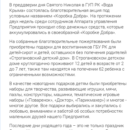
В преддверии дня Святого Николая в ГУП РК «Вода
Крыма» состоялась благотворительная акция под
условным названием «Коробка Добра». На протяжении
двух недель среди сотрудников Аппарата управления
Предприятия проходил сбор денежных средств, которые
аккумулировались в своеобразной «Коробке Добра».
На собранные благотворительные пожертвования были
приобретены подарки для воспитанников ГБУ РК для
детей-сирот и детей, оставшихся без попечения родителей
«Строгановский детский дом». В Строгановском детском
доме круглогодично проживают 12 детей в возрасте от 2
до 7 лет, также там находятся на попечении 62 ребенка с
ограниченными возможностями.
В качестве новогодних подарков детям были приобретены
наборы для творчества, развивающие игрушки, мячи,
пазлы, конструкторы, машинки, тематические игровые
наборы («Поваренок», «Доктор», «Парикмахер») и многое -
многое другое. Все подарки выбирались и закупались с
любовью, вниманием и заботой об особых потребностях
маленьких друзей нашего Предприятия.
Последние дни уходящего года – это не только праздник