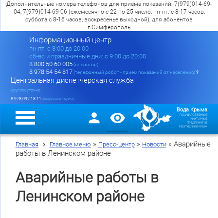
Дополнительные номера телефонов для приема показаний: 7(979)014-69-
04, 7(979)014-69-06 (ежемесячно с 22 по 25 число, пн-пт. с 8-17 часов,
суббота с 8-16 часов, воскресенье выходной), для абонентов
г.Симферополь
Информационный центр
пн-пт: c 8:00 до 20:00
сб-вс и праздничные дни: с 9:00 до 20:00
8 800 50 60 005
(оператор)
8 978 54 54 817
(телефонный робот - прием показаний от населения)
?
Центральная диспетчерская служба
круглосуточно
8 978 097 18 11
(аварийная служба)
Вода Крыма
ГОСУДАРСТВЕННОЕ
УНИТАРНОЕ
ПРЕДПРИЯТИЕ
РЕСПУБЛИКИ КРЫМ
»
»
»
Аварийные
Главная
Главное меню
Пресс-центр
Новости
работы в Ленинском районе
Аварийные работы в
Ленинском районе