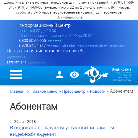
Дополнительные номера телефонов для приема показаний: 7(979)014-69-
04, 7(979)014-69-06 (ежемесячно с 22 по 25 число, пн-пт. с 8-17 часов,
суббота с 8-16 часов, воскресенье выходной), для абонентов
г.Симферополь
Информационный центр
пн-пт: c 8:00 до 20:00
сб-вс и праздничные дни: с 9:00 до 20:00
8 800 50 60 005
(оператор)
8 978 54 54 817
(телефонный робот - прием показаний от населения)
?
Центральная диспетчерская служба
круглосуточно
8 978 097 18 11
(аварийная служба)
Вода Крыма
ГОСУДАРСТВЕННОЕ
УНИТАРНОЕ
ПРЕДПРИЯТИЕ
РЕСПУБЛИКИ КРЫМ
»
»
»
Абонентам
Главная
Главное меню
Пресс-центр
Новости
Абонентам
29 авг. 2018
В водоканале Алушты установили камеры
видеонаблюдения