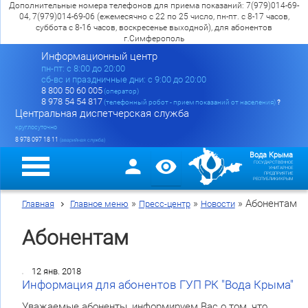
Дополнительные номера телефонов для приема показаний: 7(979)014-69-
04, 7(979)014-69-06 (ежемесячно с 22 по 25 число, пн-пт. с 8-17 часов,
суббота с 8-16 часов, воскресенье выходной), для абонентов
г.Симферополь
Информационный центр
пн-пт: c 8:00 до 20:00
сб-вс и праздничные дни: с 9:00 до 20:00
8 800 50 60 005
(оператор)
8 978 54 54 817
(телефонный робот - прием показаний от населения)
?
Центральная диспетчерская служба
круглосуточно
8 978 097 18 11
(аварийная служба)
Вода Крыма
ГОСУДАРСТВЕННОЕ
УНИТАРНОЕ
ПРЕДПРИЯТИЕ
РЕСПУБЛИКИ КРЫМ
»
»
»
Абонентам
Главная
Главное меню
Пресс-центр
Новости
Абонентам
12 янв. 2018
Информация для абонентов ГУП РК "Вода Крыма"
Уважаемые абоненты, информируем Вас о том, что