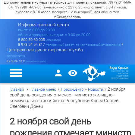
Дополнительные номера телефонов для приема показаний: 7(979)014-69-
04, 7(979)014-69-06 (ежемесячно с 22 по 25 число, пн-пт. с 8-17 часов,
суббота с 8-16 часов, воскресенье выходной), для абонентов
г.Симферополь
Информационный центр
пн-пт: c 8:00 до 20:00
сб-вс и праздничные дни: с 9:00 до 20:00
8 800 50 60 005
(оператор)
8 978 54 54 817
(телефонный робот - прием показаний от населения)
?
Центральная диспетчерская служба
круглосуточно
8 978 097 18 11
(аварийная служба)
Вода Крыма
ГОСУДАРСТВЕННОЕ
УНИТАРНОЕ
ПРЕДПРИЯТИЕ
РЕСПУБЛИКИ КРЫМ
»
»
»
2 ноября
Главная
Главное меню
Пресс-центр
Новости
свой день рождения отмечает министр жилищно-
коммунального хозяйства Республики Крым Сергей
Олегович Донец
2 ноября свой день
рождения отмечает министр