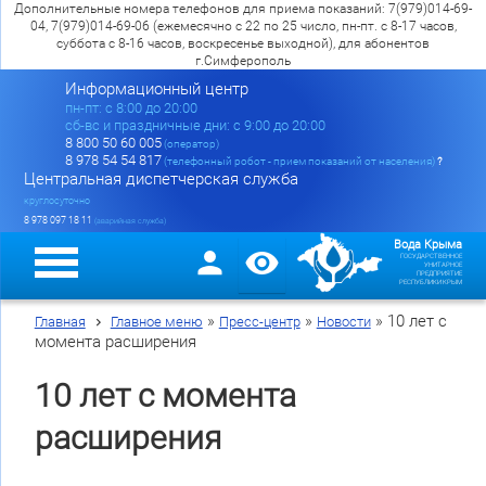
Дополнительные номера телефонов для приема показаний: 7(979)014-69-
04, 7(979)014-69-06 (ежемесячно с 22 по 25 число, пн-пт. с 8-17 часов,
суббота с 8-16 часов, воскресенье выходной), для абонентов
г.Симферополь
Информационный центр
пн-пт: c 8:00 до 20:00
сб-вс и праздничные дни: с 9:00 до 20:00
8 800 50 60 005
(оператор)
8 978 54 54 817
(телефонный робот - прием показаний от населения)
?
Центральная диспетчерская служба
круглосуточно
8 978 097 18 11
(аварийная служба)
Вода Крыма
ГОСУДАРСТВЕННОЕ
УНИТАРНОЕ
ПРЕДПРИЯТИЕ
РЕСПУБЛИКИ КРЫМ
»
»
»
10 лет с
Главная
Главное меню
Пресс-центр
Новости
момента расширения
10 лет с момента
расширения