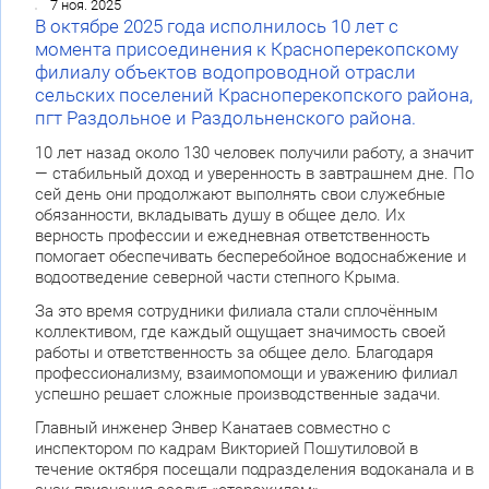
7 ноя. 2025
В октябре 2025 года исполнилось 10 лет с
момента присоединения к Красноперекопскому
филиалу объектов водопроводной отрасли
сельских поселений Красноперекопского района,
пгт Раздольное и Раздольненского района.
10 лет назад около 130 человек получили работу, а значит
— стабильный доход и уверенность в завтрашнем дне. По
сей день они продолжают выполнять свои служебные
обязанности, вкладывать душу в общее дело. Их
верность профессии и ежедневная ответственность
помогает обеспечивать бесперебойное водоснабжение и
водоотведение северной части степного Крыма.
За это время сотрудники филиала стали сплочённым
коллективом, где каждый ощущает значимость своей
работы и ответственность за общее дело. Благодаря
профессионализму, взаимопомощи и уважению филиал
успешно решает сложные производственные задачи.
Главный инженер Энвер Канатаев совместно с
инспектором по кадрам Викторией Пошутиловой в
течение октября посещали подразделения водоканала и в