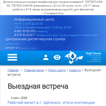
Дополнительные номера телефонов для приема показаний: 7(979)014-69-
04, 7(979)014-69-06 (ежемесячно с 22 по 25 число, пн-пт. с 8-17 часов,
суббота с 8-16 часов, воскресенье выходной), для абонентов
г.Симферополь
Информационный центр
пн-пт: c 8:00 до 20:00
сб-вс и праздничные дни: с 9:00 до 20:00
8 800 50 60 005
(оператор)
8 978 54 54 817
(телефонный робот - прием показаний от населения)
?
Центральная диспетчерская служба
круглосуточно
8 978 097 18 11
(аварийная служба)
Вода Крыма
ГОСУДАРСТВЕННОЕ
УНИТАРНОЕ
ПРЕДПРИЯТИЕ
РЕСПУБЛИКИ КРЫМ
»
»
»
Выездная
Главная
Главное меню
Пресс-центр
Новости
встреча
Выездная встреча
2 июн. 2026
Рабочий визит в г. Щёлкино: итоги инспекции