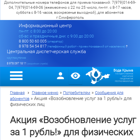
Дополнительные номера телефонов для приема показаний: 7(979)014-69-
04, 7(979)014-69-06 (ежемесячно с 22 по 25 число, пн-пт. с 8-17 часов,
суббота с 8-16 часов, воскресенье выходной), для абонентов
г.Симферополь
Информационный центр
пн-пт: c 8:00 до 20:00
сб-вс и праздничные дни: с 9:00 до 20:00
8 800 50 60 005
(оператор)
8 978 54 54 817
(телефонный робот - прием показаний от населения)
?
Центральная диспетчерская служба
круглосуточно
8 978 097 18 11
(аварийная служба)
Вода Крыма
ГОСУДАРСТВЕННОЕ
УНИТАРНОЕ
ПРЕДПРИЯТИЕ
РЕСПУБЛИКИ КРЫМ
»
»
Главная
Главное меню
Потребителям
Сообщения для
»
Акция «Возобновление услуг за 1 рубль!» для
абонентов
физических лиц
Акция «Возобновление услуг
за 1 рубль!» для физических