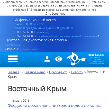
Дополнительные номера телефонов для приема показаний: 7(979)014-69-
04, 7(979)014-69-06 (ежемесячно с 22 по 25 число, пн-пт. с 8-17 часов,
суббота с 8-16 часов, воскресенье выходной), для абонентов
г.Симферополь
Информационный центр
пн-пт: c 8:00 до 20:00
сб-вс и праздничные дни: с 9:00 до 20:00
8 800 50 60 005
(оператор)
8 978 54 54 817
(телефонный робот - прием показаний от населения)
?
Центральная диспетчерская служба
круглосуточно
8 978 097 18 11
(аварийная служба)
Вода Крыма
ГОСУДАРСТВЕННОЕ
УНИТАРНОЕ
ПРЕДПРИЯТИЕ
РЕСПУБЛИКИ КРЫМ
»
»
»
Восточный
Главная
Главное меню
Пресс-центр
Новости
Крым
Восточный Крым
16 мая. 2016
Феодосия обеспечена питьевой водой до конца