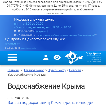
Дополнительные номера телефонов для приема показаний: 7(979)014-69-
04, 7(979)014-69-06 (ежемесячно с 22 по 25 число, пн-пт. с 8-17 часов,
суббота с 8-16 часов, воскресенье выходной), для абонентов
г.Симферополь
Информационный центр
пн-пт: c 8:00 до 20:00
сб-вс и праздничные дни: с 9:00 до 20:00
8 800 50 60 005
(оператор)
8 978 54 54 817
(телефонный робот - прием показаний от населения)
?
Центральная диспетчерская служба
круглосуточно
8 978 097 18 11
(аварийная служба)
Вода Крыма
ГОСУДАРСТВЕННОЕ
УНИТАРНОЕ
ПРЕДПРИЯТИЕ
РЕСПУБЛИКИ КРЫМ
»
»
»
Главная
Главное меню
Пресс-центр
Новости
Водоснабжение Крыма
Водоснабжение Крыма
18 мая. 2016
Запаса водохранилищ Крыма достаточно для