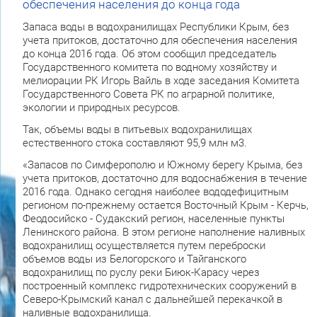
обеспечения населения до конца года
Запаса воды в водохранилищах Республики Крым, без
учета притоков, достаточно для обеспечения населения
до конца 2016 года. Об этом сообщил председатель
Государственного комитета по водному хозяйству и
мелиорации РК Игорь Вайль в ходе заседания Комитета
Государственного Совета РК по аграрной политике,
экологии и природных ресурсов.
Так, объемы воды в питьевых водохранилищах
естественного стока составляют 95,9 млн м3.
«Запасов по Симферополю и Южному берегу Крыма, без
учета притоков, достаточно для водоснабжения в течение
2016 года. Однако сегодня наиболее вододефицитным
регионом по-прежнему остается Восточный Крым - Керчь,
Феодосийско - Судакский регион, населенные пункты
Ленинского района. В этом регионе наполнение наливных
водохранилищ осуществляется путем переброски
объемов воды из Белогорского и Тайганского
водохранилищ по руслу реки Биюк-Карасу через
построенный комплекс гидротехнических сооружений в
Северо-Крымский канал с дальнейшей перекачкой в
наливные водохранилища.