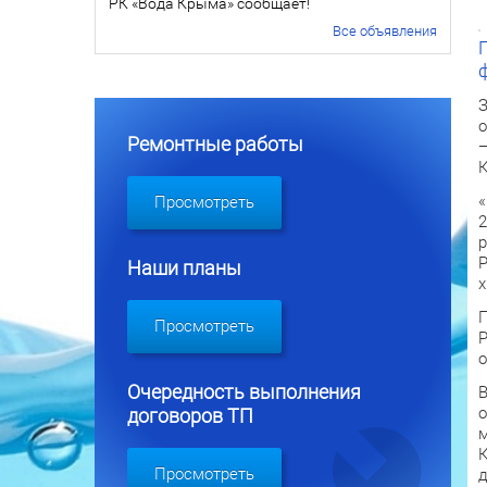
РК «Вода Крыма» сообщает!
Все объявления
З
о
Ремонтные работы
—
К
«
Просмотреть
2
р
Р
Наши планы
х
П
Просмотреть
Р
о
Очередность выполнения
В
о
договоров ТП
м
К
Просмотреть
д