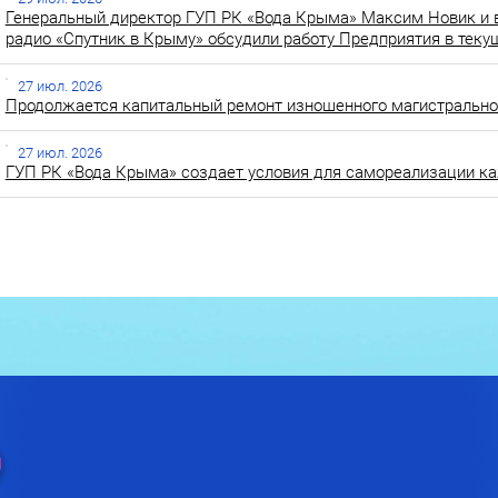
Генеральный директор ГУП РК «Вода Крыма» Максим Новик и 
радио «Спутник в Крыму» обсудили работу Предприятия в теку
27 июл. 2026
Продолжается капитальный ремонт изношенного магистральног
27 июл. 2026
ГУП РК «Вода Крыма» создает условия для самореализации ка