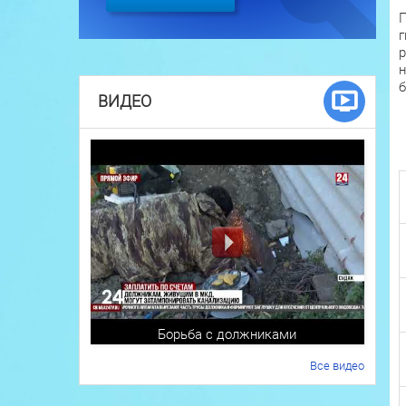
П
г
р
н
б
ВИДЕО
Борьба с должниками
Все видео