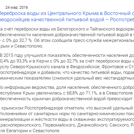
24 мар. 2016
Переброска воды из Центрального Крыма в Восточный об
феодосийцев качественной питьевой водой – Роспотре
а счёт переброски воды из Белогорского и Тайганского водохр
беспеченности населения доброкачественной питьевой водой в Ф
 с 0% до 32,7 %. Об этом сообщила пресс-служба межрегиональ
рым и Севастополю.
В 2015 году улучшился показатель обеспеченности населения д
0,4% до 93,3% и в Керчи с 0% до 32,7% за счёт переброски воды
услу Северо-Крымского канала в Феодосийское, Фронтовое и С
оспотребнадзоре и добавили, что качество питьевой воды, под
имическим показателям (снизился удельный вес нестандартных 
о информации ведомства, доля населения, обеспеченного добро
еспублике Крым увеличилась с 68,8% до 71,1%, а в Севастополе
беспеченность крымчан доброкачественной водой превосходит с
 крымском Роспотребнадзоре отметили, что высокий удельный 
тклонениями от санитарных норм по санитарно-химическим по
инерализации и жёсткости воды в скважинах эксплуатируемого 
расноперекопского, Первомайского, Джанкойского, Сакского, Р
ля Евпатории и Севастополя.