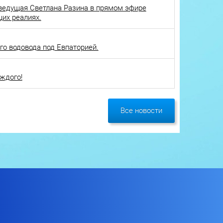
ведущая Светлана Разина в прямом эфире
щих реалиях.
о водовода под Евпаторией.
ждого!
Все новости