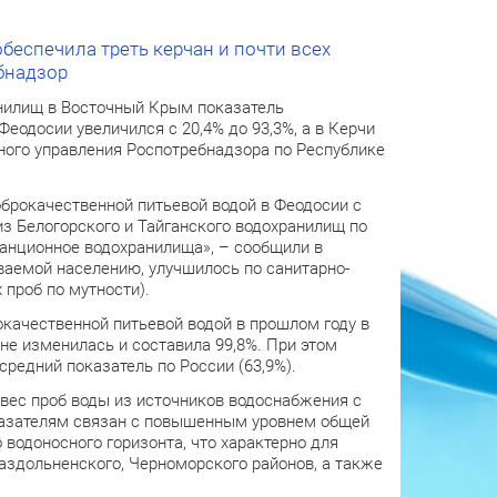
еспечила треть керчан и почти всех
бнадзор
анилищ в Восточный Крым показатель
еодосии увеличился с 20,4% до 93,3%, а в Керчи
ного управления Роспотребнадзора по Республике
оброкачественной питьевой водой в Феодосии с
 из Белогорского и Тайганского водохранилищ по
танционное водохранилища», – сообщили в
аваемой населению, улучшилось по санитарно-
проб по мутности).
качественной питьевой водой в прошлом году в
 не изменилась и составила 99,8%. При этом
редний показатель по России (63,9%).
вес проб воды из источников водоснабжения с
казателям связан с повышенным уровнем общей
водоносного горизонта, что характерно для
аздольненского, Черноморского районов, а также