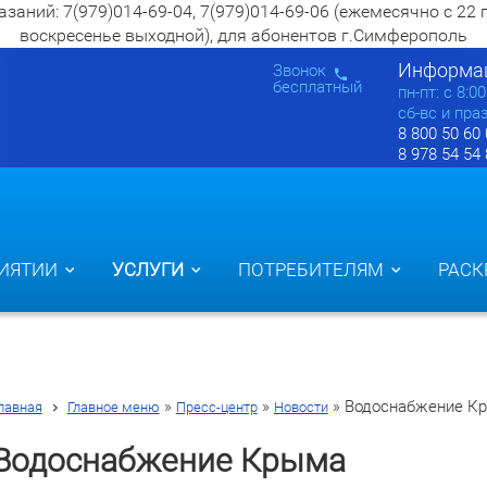
ий: 7(979)014-69-04, 7(979)014-69-06 (ежемесячно с 22 по 2
воскресенье выходной), для абонентов г.Симферополь
Информац
Звонок
бесплатный
пн-пт: c 8:0
сб-вс и пра
8 800 50 60
8 978 54 54
ИЯТИИ
УСЛУГИ
ПОТРЕБИТЕЛЯМ
РАСК
»
»
»
Водоснабжение К
лавная
Главное меню
Пресс-центр
Новости
Водоснабжение Крыма