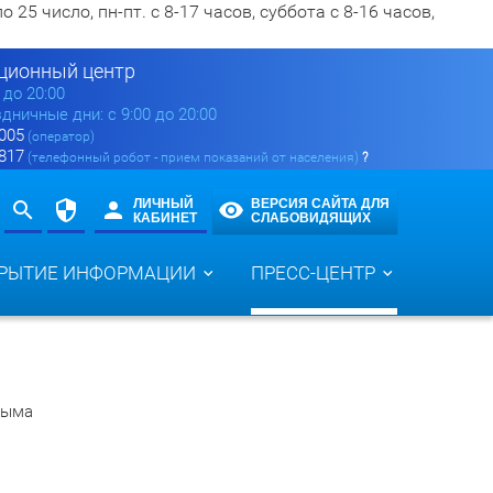
5 число, пн-пт. с 8-17 часов, суббота с 8-16 часов,
ионный центр
0 до 20:00
здничные дни: с 9:00 до 20:00
 005
(оператор)
 817
(телефонный робот - прием показаний от населения)
?
ЛИЧНЫЙ
ВЕРСИЯ САЙТА ДЛЯ
КАБИНЕТ
СЛАБОВИДЯЩИХ
РЫТИЕ ИНФОРМАЦИИ
ПРЕСС-ЦЕНТР
рыма