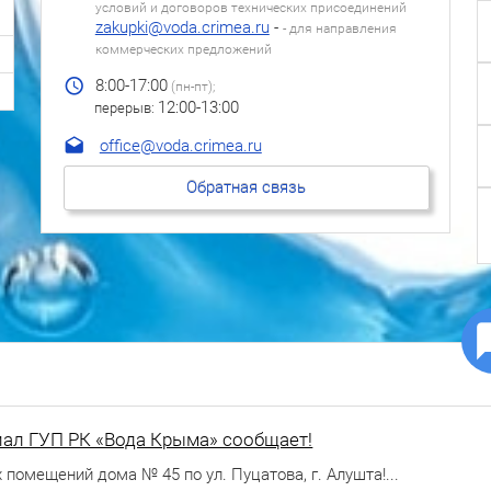
условий и договоров технических присоединений
zakupki@voda.crimea.ru
-
- для направления
коммерческих предложений
8:00-17:00
(пн-пт);
12:00-13:00
перерыв:
ur.aemirc.adov@eciffo
Обратная связь
ал ГУП РК «Вода Крыма» сообщает!
омещений дома № 45 по ул. Пуцатова, г. Алушта!...