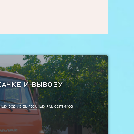
КАЧКЕ И ВЫВОЗУ
ных вод из выгребных ям, септиков