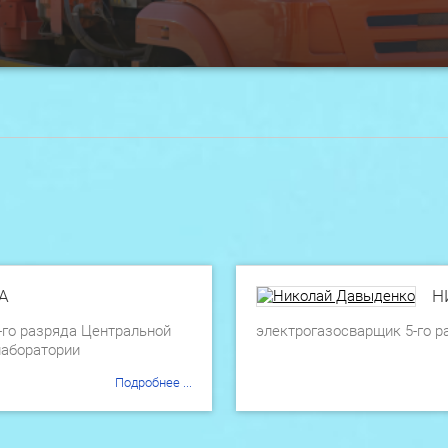
А
Н
-го разряда Центральной
электрогазосварщик 5-го 
лаборатории
Подробнее ...