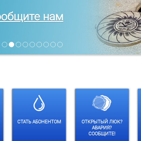
общите нам
Сообщите о
Здесь вы
проблеме нашей
узнаете как
подключиться к
диспетчерской
СТАТЬ АБОНЕНТОМ
ОТКРЫТЫЙ ЛЮК?
нашим сетям
службе
АВАРИЯ?
СООБЩИТЕ!