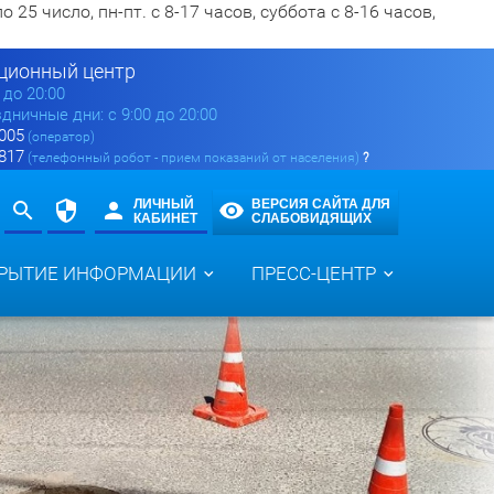
5 число, пн-пт. с 8-17 часов, суббота с 8-16 часов,
ионный центр
0 до 20:00
здничные дни: с 9:00 до 20:00
 005
(оператор)
 817
(телефонный робот - прием показаний от населения)
?
ЛИЧНЫЙ
ВЕРСИЯ САЙТА ДЛЯ
КАБИНЕТ
СЛАБОВИДЯЩИХ
РЫТИЕ ИНФОРМАЦИИ
ПРЕСС-ЦЕНТР