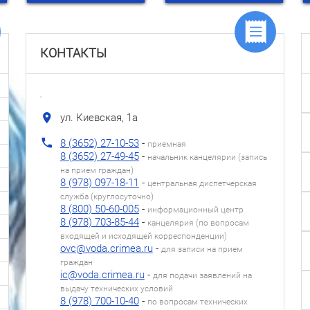
КОНТАКТЫ
ул. Киевская, 1а
8 (3652) 27-10-53
-
приемная
8 (3652) 27-49-45
-
начальник канцелярии (запись
на прием граждан)
8 (978) 097-18-11
-
центральная диспетчерская
служба (круглосуточно)
8 (800) 50-60-005
-
информационный центр
8 (978) 703-85-44
-
канцелярия (по вопросам
входящей и исходящей корреспонденции)
ovc@voda.crimea.ru
-
для записи на прием
граждан
ic@voda.crimea.ru
-
для подачи заявлений на
выдачу технических условий
8 (978) 700-10-40
-
по вопросам технических