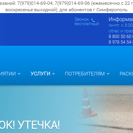
ий: 7(979)014-69-04, 7(979)014-69-06 (ежемесячно с 22 по 2
воскресенье выходной), для абонентов г.Симферополь
Информац
Звонок
бесплатный
пн-пт: c 8:0
сб-вс и пра
8 800 50 60
8 978 54 54
ИЯТИИ
УСЛУГИ
ПОТРЕБИТЕЛЯМ
РАСК
К! УТЕЧКА!