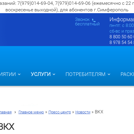
ий: 7(979)014-69-04, 7(979)014-69-06 (ежемесячно с 22 по 2
воскресенье выходной), для абонентов г.Симферополь
Информац
Звонок
бесплатный
пн-пт: c 8:0
сб-вс и пра
8 800 50 60
8 978 54 54
ИЯТИИ
УСЛУГИ
ПОТРЕБИТЕЛЯМ
РАСК
»
»
»
ВКХ
лавная
Главное меню
Пресс-центр
Новости
ВКХ