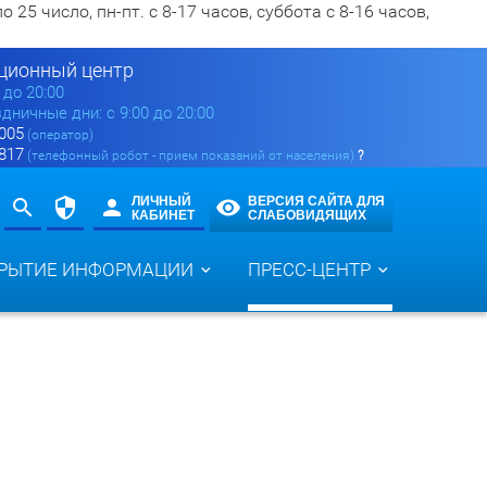
5 число, пн-пт. с 8-17 часов, суббота с 8-16 часов,
ионный центр
0 до 20:00
здничные дни: с 9:00 до 20:00
 005
(оператор)
 817
(телефонный робот - прием показаний от населения)
?
ЛИЧНЫЙ
ВЕРСИЯ САЙТА ДЛЯ
КАБИНЕТ
СЛАБОВИДЯЩИХ
РЫТИЕ ИНФОРМАЦИИ
ПРЕСС-ЦЕНТР