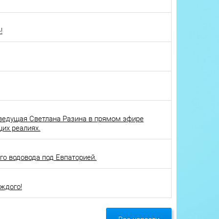
!
ведущая Светлана Разина в прямом эфире
щих реалиях.
о водовода под Евпаторией.
ждого!