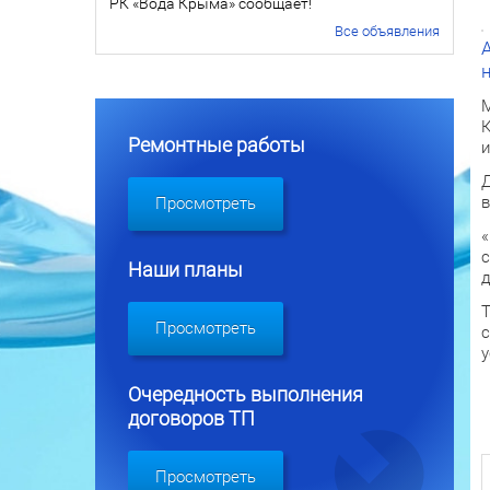
РК «Вода Крыма» сообщает!
Все объявления
М
К
Ремонтные работы
и
Д
в
Просмотреть
«
с
Наши планы
д
Т
Просмотреть
с
у
Очередность выполнения
договоров ТП
Просмотреть