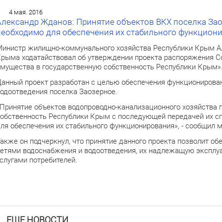
4 мая. 2016
Александр Жданов: Принятие объектов ВКХ поселка За
необходимо для обеспечения их стабильного функцион
инистр жилищно-коммунального хозяйства Республики Крым А
рыма ходатайствовал об утверждении проекта распоряжения С
мущества в государственную собственность Республики Крым»
анный проект разработан с целью обеспечения функционирова
одоотведения поселка Заозерное.
Принятие объектов водопроводно-канализационного хозяйства 
обственность Республики Крым с последующей передачей их 
ля обеспечения их стабильного функционирования», - сообщил 
акже он подчеркнул, что принятие данного проекта позволит о
етями водоснабжения и водоотведения, их надлежащую эксплу
слугами потребителей.
ЕЩЕ НОВОСТИ