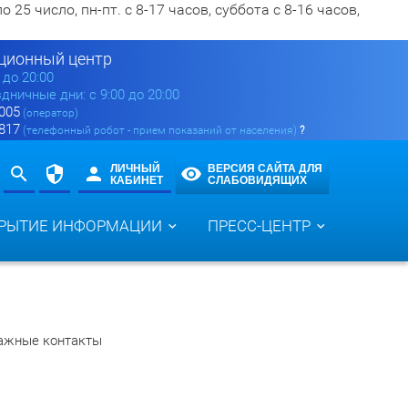
5 число, пн-пт. с 8-17 часов, суббота с 8-16 часов,
ионный центр
0 до 20:00
здничные дни: с 9:00 до 20:00
 005
(оператор)
 817
(телефонный робот - прием показаний от населения)
?
ЛИЧНЫЙ
ВЕРСИЯ САЙТА ДЛЯ
КАБИНЕТ
СЛАБОВИДЯЩИХ
РЫТИЕ ИНФОРМАЦИИ
ПРЕСС-ЦЕНТР
ажные контакты