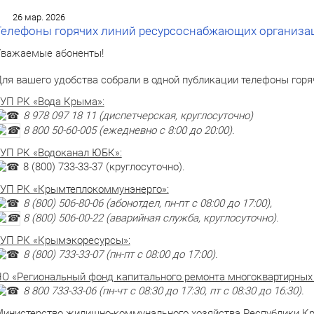
26 мар. 2026
Телефоны горячих линий ресурсоснабжающих организа
важаемые абоненты!
ля вашего удобства собрали в одной публикации телефоны гор
УП РК «Вода Крыма»:
8 978 097 18 11 (диспетчерская, круглосуточно)
8 800 50-60-005 (ежедневно с 8:00 до 20:00).
УП РК «Водоканал ЮБК»:
8 (800) 733-33-37 (круглосуточно).
УП РК «Крымтеплокоммунэнерго»:
8 (800) 506-80-06 (абонотдел, пн-пт с 08:00 до 17:00),
8 (800) 506-00-22 (аварийная служба, круглосуточно).
УП РК «Крымэкоресурсы»:
8 (800) 733-33-07 (пн-пт с 08:00 до 17:00).
О «Региональный фонд капитального ремонта многоквартирных
8 800 733-33-06 (пн-чт с 08:30 до 17:30, пт с 08:30 до 16:30).
инистерство жилищно-коммунального хозяйства Республики К