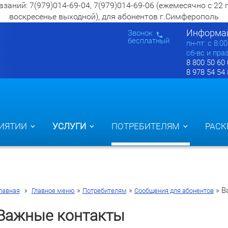
ий: 7(979)014-69-04, 7(979)014-69-06 (ежемесячно с 22 по 2
воскресенье выходной), для абонентов г.Симферополь
Информац
Звонок
бесплатный
пн-пт: c 8:0
сб-вс и пра
8 800 50 60
8 978 54 54
ИЯТИИ
УСЛУГИ
ПОТРЕБИТЕЛЯМ
РАСК
»
»
»
В
лавная
Главное меню
Потребителям
Сообщения для абонентов
Важные контакты