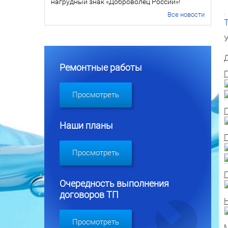
нагрудный знак «Доброволец России»!
Все новости
У
Д
Ремонтные работы
Г
Просмотреть
Г
Наши планы
Г
Просмотреть
Г
Очередность выполнения
договоров ТП
Н
Просмотреть
М