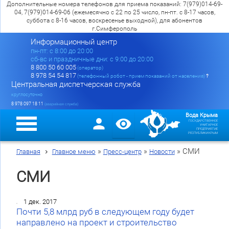
Дополнительные номера телефонов для приема показаний: 7(979)014-69-
04, 7(979)014-69-06 (ежемесячно с 22 по 25 число, пн-пт. с 8-17 часов,
суббота с 8-16 часов, воскресенье выходной), для абонентов
г.Симферополь
Информационный центр
пн-пт: c 8:00 до 20:00
сб-вс и праздничные дни: с 9:00 до 20:00
8 800 50 60 005
(оператор)
8 978 54 54 817
(телефонный робот - прием показаний от населения)
?
Центральная диспетчерская служба
круглосуточно
8 978 097 18 11
(аварийная служба)
Вода Крыма
ГОСУДАРСТВЕННОЕ
УНИТАРНОЕ
ПРЕДПРИЯТИЕ
РЕСПУБЛИКИ КРЫМ
»
»
»
СМИ
Главная
Главное меню
Пресс-центр
Новости
СМИ
1 дек. 2017
Почти 5,8 млрд руб в следующем году будет
направлено на проект и строительство