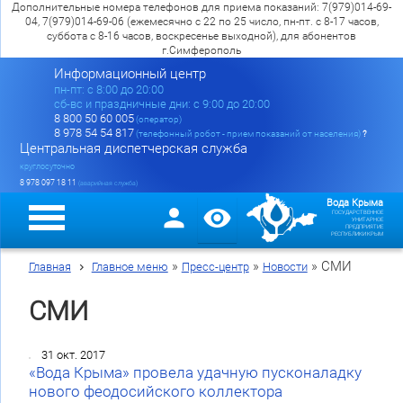
Дополнительные номера телефонов для приема показаний: 7(979)014-69-
04, 7(979)014-69-06 (ежемесячно с 22 по 25 число, пн-пт. с 8-17 часов,
суббота с 8-16 часов, воскресенье выходной), для абонентов
г.Симферополь
Информационный центр
пн-пт: c 8:00 до 20:00
сб-вс и праздничные дни: с 9:00 до 20:00
8 800 50 60 005
(оператор)
8 978 54 54 817
(телефонный робот - прием показаний от населения)
?
Центральная диспетчерская служба
круглосуточно
8 978 097 18 11
(аварийная служба)
Вода Крыма
ГОСУДАРСТВЕННОЕ
УНИТАРНОЕ
ПРЕДПРИЯТИЕ
РЕСПУБЛИКИ КРЫМ
»
»
»
СМИ
Главная
Главное меню
Пресс-центр
Новости
СМИ
31 окт. 2017
«Вода Крыма» провела удачную пусконаладку
нового феодосийского коллектора