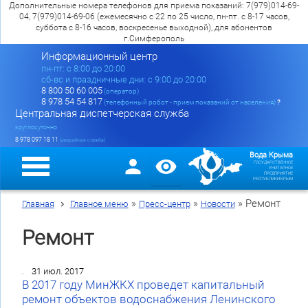
Дополнительные номера телефонов для приема показаний: 7(979)014-69-
04, 7(979)014-69-06 (ежемесячно с 22 по 25 число, пн-пт. с 8-17 часов,
суббота с 8-16 часов, воскресенье выходной), для абонентов
г.Симферополь
Информационный центр
пн-пт: c 8:00 до 20:00
сб-вс и праздничные дни: с 9:00 до 20:00
8 800 50 60 005
(оператор)
8 978 54 54 817
(телефонный робот - прием показаний от населения)
?
Центральная диспетчерская служба
круглосуточно
8 978 097 18 11
(аварийная служба)
Вода Крыма
ГОСУДАРСТВЕННОЕ
УНИТАРНОЕ
ПРЕДПРИЯТИЕ
РЕСПУБЛИКИ КРЫМ
»
»
»
Ремонт
Главная
Главное меню
Пресс-центр
Новости
Ремонт
31 июл. 2017
В 2017 году МинЖКХ проведет капитальный
ремонт объектов водоснабжения Ленинского