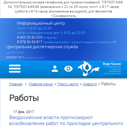
Дополнительные номера телефонов для приема показаний: 7(979)014-69-
04, 7(979)014-69-06 (ежемесячно с 22 по 25 число, пн-пт. с 8-17 часов,
суббота с 8-16 часов, воскресенье выходной), для абонентов
г.Симферополь
Информационный центр
пн-пт: c 8:00 до 20:00
сб-вс и праздничные дни: с 9:00 до 20:00
8 800 50 60 005
(оператор)
8 978 54 54 817
(телефонный робот - прием показаний от населения)
?
Центральная диспетчерская служба
круглосуточно
8 978 097 18 11
(аварийная служба)
Вода Крыма
ГОСУДАРСТВЕННОЕ
УНИТАРНОЕ
ПРЕДПРИЯТИЕ
РЕСПУБЛИКИ КРЫМ
»
»
»
Работы
Главная
Главное меню
Пресс-центр
Новости
Работы
17 фев. 2017
Феодосийские власти прогнозируют
возобновление работ по прокладке центрального