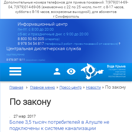
Дополнительные номера телефонов для приема показаний: 7(979)014-69-
04, 7(979)014-69-06 (ежемесячно с 22 по 25 число, пн-пт. с 8-17 часов,
суббота с 8-16 часов, воскресенье выходной), для абонентов
г.Симферополь
Информационный центр
пн-пт: c 8:00 до 20:00
сб-вс и праздничные дни: с 9:00 до 20:00
8 800 50 60 005
(оператор)
8 978 54 54 817
(телефонный робот - прием показаний от населения)
?
Центральная диспетчерская служба
круглосуточно
8 978 097 18 11
(аварийная служба)
Вода Крыма
ГОСУДАРСТВЕННОЕ
УНИТАРНОЕ
ПРЕДПРИЯТИЕ
РЕСПУБЛИКИ КРЫМ
»
»
»
По закону
Главная
Главное меню
Пресс-центр
Новости
По закону
27 мар. 2017
Более 3,5 тысяч потребителей в Алуште не
подключены к системе канализации