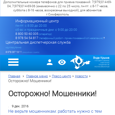
Дополнительные номера телефонов для приема показаний: 7(979)014-69-
04, 7(979)014-69-06 (ежемесячно с 22 по 25 число, пн-пт. с 8-17 часов,
суббота с 8-16 часов, воскресенье выходной), для абонентов
г.Симферополь
Информационный центр
пн-пт: c 8:00 до 20:00
сб-вс и праздничные дни: с 9:00 до 20:00
8 800 50 60 005
(оператор)
8 978 54 54 817
(телефонный робот - прием показаний от населения)
?
Центральная диспетчерская служба
круглосуточно
8 978 097 18 11
(аварийная служба)
Вода Крыма
ГОСУДАРСТВЕННОЕ
УНИТАРНОЕ
ПРЕДПРИЯТИЕ
РЕСПУБЛИКИ КРЫМ
»
»
»
Главная
Главное меню
Пресс-центр
Новости
Осторожно! Мошенники!
Осторожно! Мошенники!
9 дек. 2016
Не верьте мошенникам: работать нужно с тем