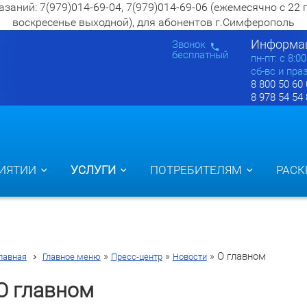
ий: 7(979)014-69-04, 7(979)014-69-06 (ежемесячно с 22 по 2
воскресенье выходной), для абонентов г.Симферополь
Информац
Звонок
бесплатный
пн-пт: c 8:0
сб-вс и пра
8 800 50 60
8 978 54 54
ИЯТИИ
УСЛУГИ
ПОТРЕБИТЕЛЯМ
РАСК
»
»
»
О главном
лавная
Главное меню
Пресс-центр
Новости
О главном