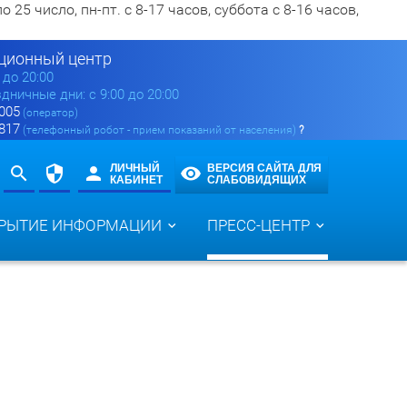
5 число, пн-пт. с 8-17 часов, суббота с 8-16 часов,
ионный центр
0 до 20:00
здничные дни: с 9:00 до 20:00
 005
(оператор)
 817
(телефонный робот - прием показаний от населения)
?
ЛИЧНЫЙ
ВЕРСИЯ САЙТА ДЛЯ
КАБИНЕТ
СЛАБОВИДЯЩИХ
РЫТИЕ ИНФОРМАЦИИ
ПРЕСС-ЦЕНТР