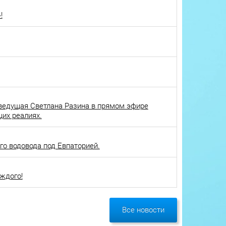
!
ведущая Светлана Разина в прямом эфире
щих реалиях.
о водовода под Евпаторией.
ждого!
Все новости