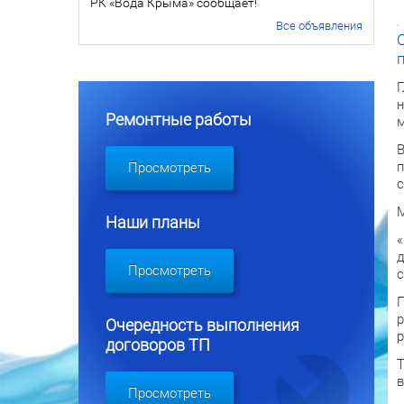
РК «Вода Крыма» сообщает!
Все объявления
Г
н
Ремонтные работы
м
В
п
Просмотреть
с
М
Наши планы
«
д
Просмотреть
с
П
р
Очередность выполнения
р
договоров ТП
Т
в
Просмотреть