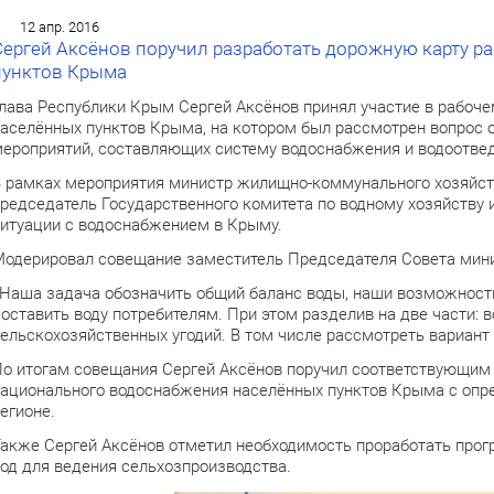
12 апр. 2016
Сергей Аксёнов поручил разработать дорожную карту 
пунктов Крыма
лава Республики Крым Сергей Аксёнов принял участие в рабоч
аселённых пунктов Крыма, на котором был рассмотрен вопрос 
ероприятий, составляющих систему водоснабжения и водоотвед
 рамках мероприятия министр жилищно-коммунального хозяйс
редседатель Государственного комитета по водному хозяйству 
итуации с водоснабжением в Крыму.
одерировал совещание заместитель Председателя Совета мини
Наша задача обозначить общий баланс воды, наши возможности п
оставить воду потребителям. При этом разделив на две части:
ельскохозяйственных угодий. В том числе рассмотреть вариант 
о итогам совещания Сергей Аксёнов поручил соответствующим
ационального водоснабжения населённых пунктов Крыма с опр
егионе.
акже Сергей Аксёнов отметил необходимость проработать прог
од для ведения сельхозпроизводства.