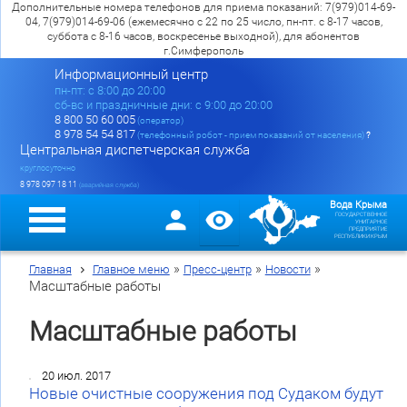
Дополнительные номера телефонов для приема показаний: 7(979)014-69-
04, 7(979)014-69-06 (ежемесячно с 22 по 25 число, пн-пт. с 8-17 часов,
суббота с 8-16 часов, воскресенье выходной), для абонентов
г.Симферополь
Информационный центр
пн-пт: c 8:00 до 20:00
сб-вс и праздничные дни: с 9:00 до 20:00
8 800 50 60 005
(оператор)
8 978 54 54 817
(телефонный робот - прием показаний от населения)
?
Центральная диспетчерская служба
круглосуточно
8 978 097 18 11
(аварийная служба)
Вода Крыма
ГОСУДАРСТВЕННОЕ
УНИТАРНОЕ
ПРЕДПРИЯТИЕ
РЕСПУБЛИКИ КРЫМ
»
»
»
Главная
Главное меню
Пресс-центр
Новости
Масштабные работы
Масштабные работы
20 июл. 2017
Новые очистные сооружения под Судаком будут