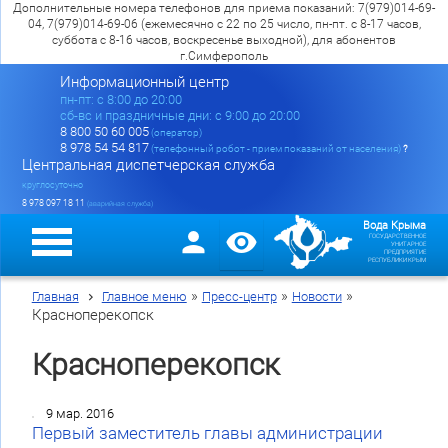
Дополнительные номера телефонов для приема показаний: 7(979)014-69-
04, 7(979)014-69-06 (ежемесячно с 22 по 25 число, пн-пт. с 8-17 часов,
суббота с 8-16 часов, воскресенье выходной), для абонентов
г.Симферополь
Информационный центр
пн-пт: c 8:00 до 20:00
сб-вс и праздничные дни: с 9:00 до 20:00
8 800 50 60 005
(оператор)
8 978 54 54 817
(телефонный робот - прием показаний от населения)
?
Центральная диспетчерская служба
круглосуточно
8 978 097 18 11
(аварийная служба)
Вода Крыма
ГОСУДАРСТВЕННОЕ
УНИТАРНОЕ
ПРЕДПРИЯТИЕ
РЕСПУБЛИКИ КРЫМ
»
»
»
Главная
Главное меню
Пресс-центр
Новости
Красноперекопск
Красноперекопск
9 мар. 2016
Первый заместитель главы администрации