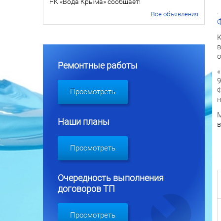
РК «Вода Крыма» сообщает!
Все объявления
К
в
о
Ремонтные работы
«
9
Ф
Просмотреть
н
М
Наши планы
в
Просмотреть
Очередность выполнения
договоров ТП
Просмотреть