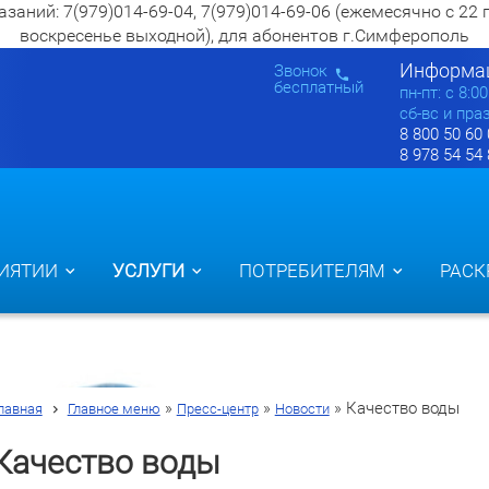
ий: 7(979)014-69-04, 7(979)014-69-06 (ежемесячно с 22 по 2
воскресенье выходной), для абонентов г.Симферополь
Информац
Звонок
бесплатный
пн-пт: c 8:0
сб-вс и пра
8 800 50 60
8 978 54 54
ИЯТИИ
УСЛУГИ
ПОТРЕБИТЕЛЯМ
РАСК
»
»
»
Качество воды
лавная
Главное меню
Пресс-центр
Новости
Качество воды