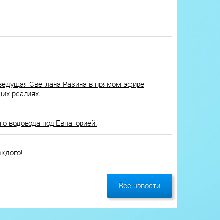
ведущая Светлана Разина в прямом эфире
щих реалиях.
о водовода под Евпаторией.
ждого!
Все новости