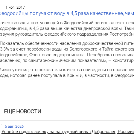
1 ноя. 2017
Феодосийцы получают воду в 4,5 раза качественнее, че
ачество воды, поступающей в Феодосийский регион за счет пер
одохранилищ, в 4,5 раза выше качества днепровской воды. Так
звучил руководитель феодосийского подразделения Роспотребн
Показатель обеспеченности населения доброкачественной питье
3,3% за счет переброски воды из Белогорского и Тайганского в
еодосийское, Фронтовое водохранилища. Переброска позволила
аселению, по санитарно-химическим показателям», – констатир
изин уточнил, что показатели качества приведены по сравнен
оды, которая ранее поступала в Крым и, в частности, в Феодос
ЕЩЕ НОВОСТИ
5 авг. 2026
Успейте подать заявку на нагрудный знак «Доброволец России»