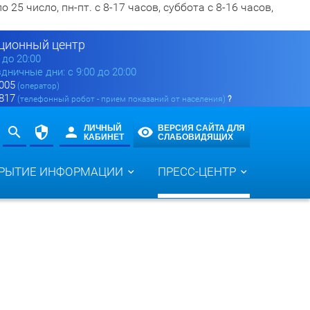
5 число, пн-пт. с 8-17 часов, суббота с 8-16 часов,
ионный центр
0 до 20:00
здничные дни: с 9:00 до 20:00
 005
(оператор)
 817
(телефонный робот - прием показаний от населения)
?
ЛИЧНЫЙ
ВЕРСИЯ САЙТА ДЛЯ
КАБИНЕТ
СЛАБОВИДЯЩИХ
РЫТИЕ ИНФОРМАЦИИ
ПРЕСС-ЦЕНТР